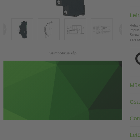
Leí
Relay 
Impuls
Screw 
safe s
Szimbolikus kép
Műs
Csa
Com
Letö