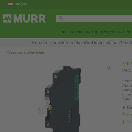
Hungary
ELECTRONICS IN THE CONTROL CABINE
Kérdései vannak termékeinkkel kapcsolatban? Szak
‹
Vissza az áttekintéshez
MIR
MIRO
Cikksz
Altern
Tömeg
Countr
Típusm
Elé
Fin
Ter