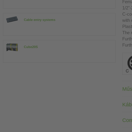
Fema
1/2"
C-co
with
Cable entry systems
Plast
The r
Furth
Furth
Cube20S
Műs
Káb
Com