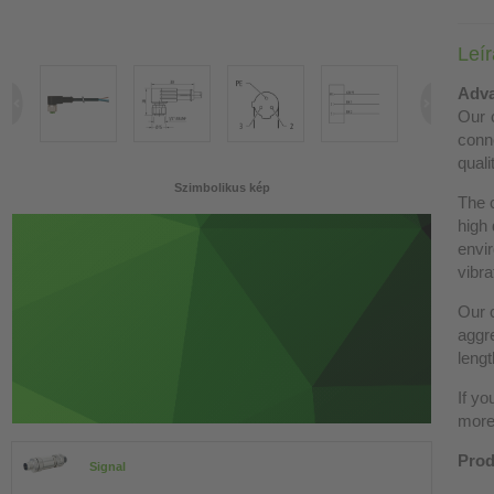
Leí
Adva
Our c
conn
quali
Szimbolikus kép
The 
high 
envir
vibra
Our c
aggre
lengt
If yo
more 
Prod
Signal