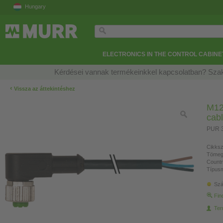
Hungary
ELECTRONICS IN THE CONTROL CABINE
Kérdései vannak termékeinkkel kapcsolatban? Szak
‹
Vissza az áttekintéshez
M12
cab
PUR 3
Cikksz
Tömeg
Countr
Típusm
Szá
Fin
Ter