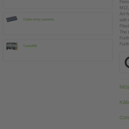
Fema
M12,
Art-N
with
Cable entry systems
Plast
The r
Furth
Furth
Cube20S
Műs
Káb
Com