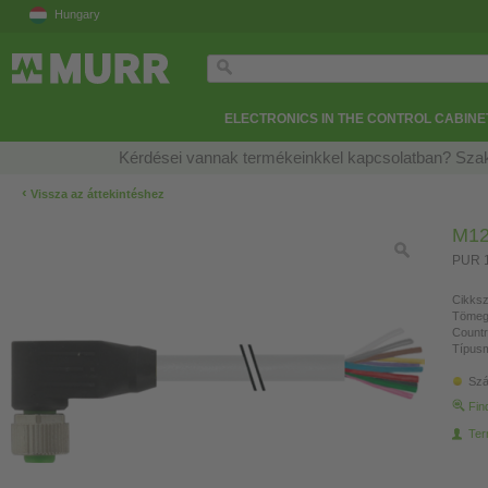
Hungary
ELECTRONICS IN THE CONTROL CABINE
Kérdései vannak termékeinkkel kapcsolatban? Szak
‹
Vissza az áttekintéshez
M12
PUR 1
Cikksz
Tömeg
Countr
Típusm
Szá
Fin
Ter