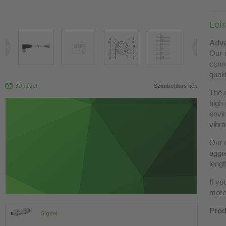
Leí
Adva
Our c
conn
quali
3D nézet
Szimbolikus kép
The 
high 
envir
vibra
Our c
aggre
lengt
If yo
more 
Prod
Signal