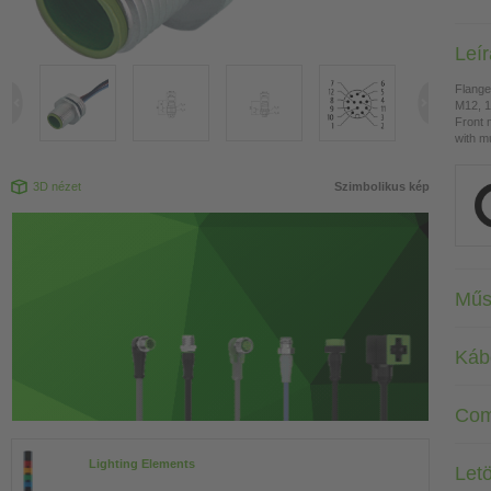
Leí
Flange
M12, 1
Front 
with mu
3D nézet
Szimbolikus kép
Műs
Káb
Com
Lighting Elements
Letö