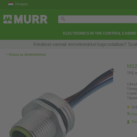
Hungary
ELECTRONICS IN THE CONTROL CABINE
Kérdései vannak termékeinkkel kapcsolatban? Szak
‹
Vissza az áttekintéshez
M12 
TPE-w
Cikksz
Tömeg
Countr
Típusm
Szá
Fin
Ter