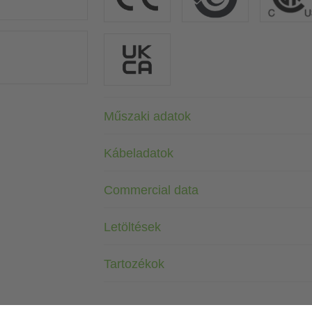
Műszaki adatok
Kábeladatok
Commercial data
Letöltések
Tartozékok