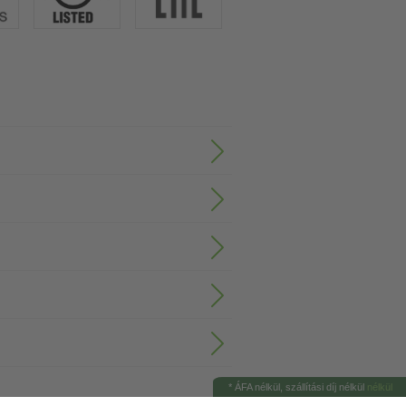
*
ÁFA nélkül, szállítási díj nélkül
nélkül