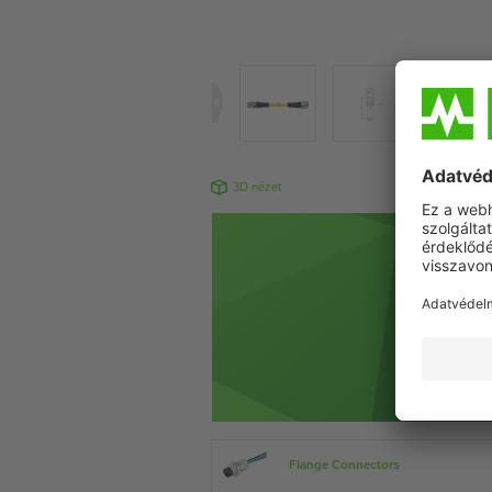
3D nézet
Flange Connectors