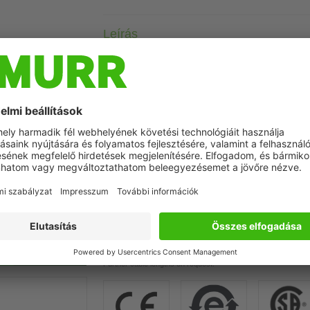
Leírás
Advantages of our connectors:
Our connectors are versatile and specially optimised for ind
during the manufacturing process to ensure the highest quality a
The contacts are gold-plated, which ensures optimum conductiv
connectors are ideal for demanding industrial environments. Th
Szimbolikus kép
the union nut with vibration protection.
Our connectors are resistant to oils and cooling lubricants, b
each specific application. Different cable lengths available
on 
If you are missing technical information? Please feel free to u
Product details:
Male straight – female straight
M12 – M12, 3-pole
Art-No. 7005 - M12 Lite - (plastic hexagonal screw) on reques
Plastic housings with good resistance against chemicals and o
The resistance to aggressive media should be individually teste
Further cable lengths on request.