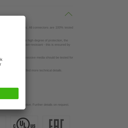
ustrial environments. All connectors are 100% tested
nd reliability.
ity. Thanks to the high degree of protection, the
ey are also vibration-resistant - this is ensured by
ut resistance to aggressive media should be tested for
request
se our
dictionary
to find more technical details.
t
ils.
d for your application. Further details on request.