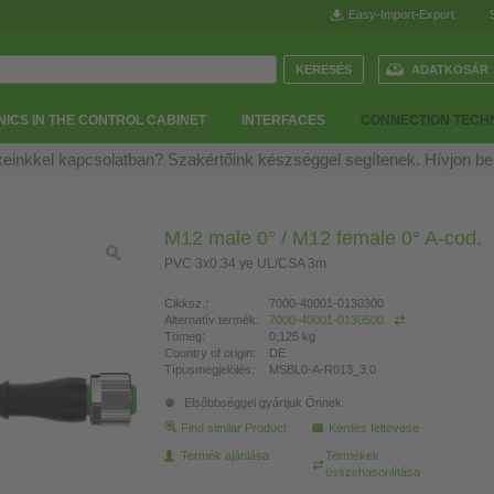
Easy-Import-Export
ADATKOSÁR
ICS IN THE CONTROL CABINET
INTERFACES
CONNECTION TECH
einkkel kapcsolatban? Szakértőink készséggel segítenek. Hívjon b
M12 male 0° / M12 female 0° A-cod.
PVC 3x0.34 ye UL/CSA 3m
Cikksz.:
7000-40001-0130300
Alternatív termék:
7000-40001-0130500
Tömeg:
0,125 kg
Country of origin:
DE
Típusmegjelölés:
MSBL0-A-R013_3.0
Elsőbbséggel gyártjuk Önnek
Find similar Product
Kérdés feltevése
Termék ajánlása
Termékek
összehasonlítása