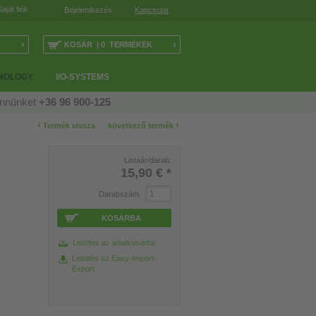
Saját fiók
Bejelentkezés
Kapcsolat
›
›
KOSÁR | 0 TERMÉKEK
NOLOGY
I/O-SYSTEMS
ennünket
+36 96 900-125
‹
›
Termék vissza
következő termék
Listaár/darab:
15,90 €
*
Darabszám
KOSÁRBA
Letöltés az adatkosárba
Letöltés az Easy-Import-
Export